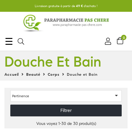
Livraison gratuite à partir de
49 €
d'achats !
0
Basculer
☰
la
Douche Et Bain
navigation
Accueil
Beauté
Corps
Douche et Bain

Pertinence
Filtrer
Vous voyez 1-30 de 30 produit(s)