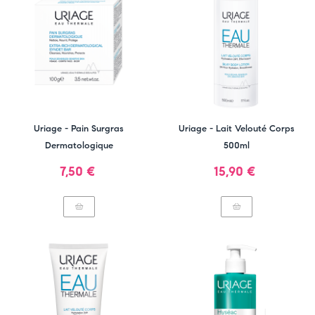
Uriage - Pain Surgras
Uriage - Lait Velouté Corps
Dermatologique
500ml
Prix
Prix
7,50 €
15,90 €