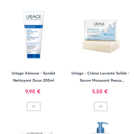
Uriage Xémose - Syndet
Uriage - Crème Lavante Solide -
Nettoyant Doux 200ml
Savon Moussant Peaux
Sensibles
Prix
Prix
9,90 €
5,50 €