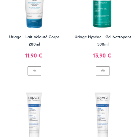
Uriage - Lait Velouté Corps
Uriage Hyséac - Gel Nettoyant
200ml
500ml
Prix
Prix
11,90 €
13,90 €