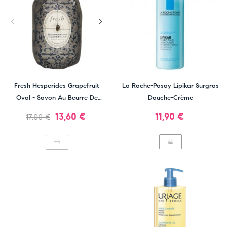
Fresh Hesperides Grapefruit
La Roche-Posay Lipikar Surgras
Oval - Savon Au Beurre De
Douche-Crème
Karité
Prix
Prix
Prix
13,60 €
11,90 €
17,00 €
normal