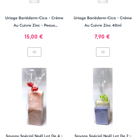
Uriage Bariéderm-Cica - Crème
Uriage Bariéderm-Cica - Crème
Au Cuivre Zinc - Peaux
Au Cuivre Zinc 40ml
Fragilisées Et Irritées
Prix
Prix
15,00 €
7,90 €
Savons Spécial Noël Lot De 4 -
Savons Spécial Noël Lot De 2 -