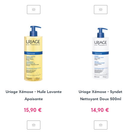
Uriage Xémose - Huile Lavante
Uriage Xémose - Syndet
Apaisante
Nettoyant Doux 500ml
Prix
Prix
15,90 €
14,90 €