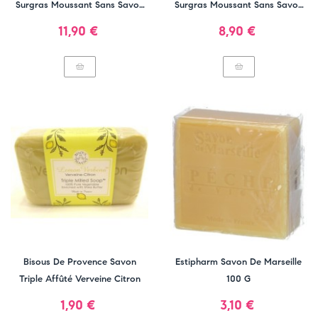
Surgras Moussant Sans Savon
Surgras Moussant Sans Savon
500ml
200ml
Prix
Prix
11,90 €
8,90 €
Bisous De Provence Savon
Estipharm Savon De Marseille
Triple Affûté Verveine Citron
100 G
Prix
Prix
1,90 €
3,10 €