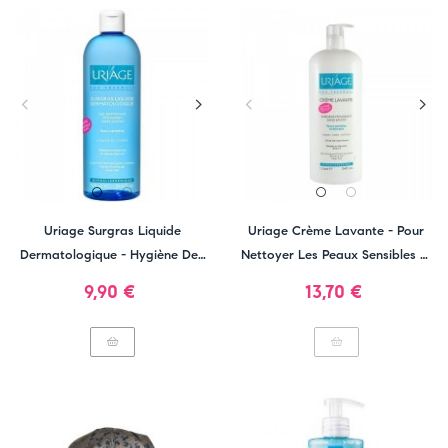
Uriage Surgras Liquide
Uriage Crème Lavante - Pour
Dermatologique - Hygiène Des
Nettoyer Les Peaux Sensibles Et
Peaux Sensibles
Délicates
Prix
Prix
9,90 €
13,70 €