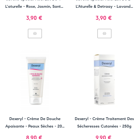
L'aturelle - Rose, Jasmin, Santal
L'Aturelle & Detraay - Lavande
& Cannelle Orange
& Rose De Mai
Prix
Prix
3,90 €
3,90 €
Dexeryl - Crème De Douche
Dexeryl - Crème Traitement Des
Apaisante - Peaux Sèches - 200
Sécheresses Cutanées - 250g
Ml
Prix
Prix
8,90 €
9,90 €