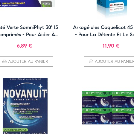
té Verte SomniPhyt 30' 15
Arkogélules Coquelicot 45
omprimés - Pour Aider À
- Pour La Détente Et Le 
S'Endormir
Prix
Prix
6,89 €
11,90 €
AJOUTER AU PANIER
AJOUTER AU PANIE