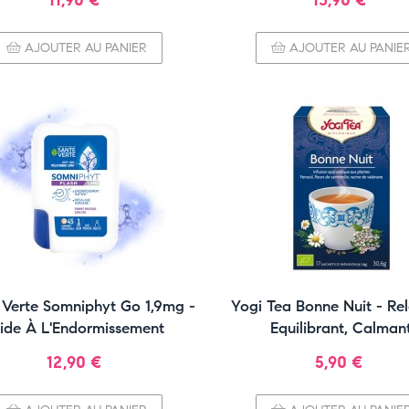
11,90 €
13,90 €
AJOUTER AU PANIER
AJOUTER AU PANIE
 Verte Somniphyt Go 1,9mg -
Yogi Tea Bonne Nuit - Rel
ide À L'Endormissement
Equilibrant, Calman
Prix
Prix
12,90 €
5,90 €