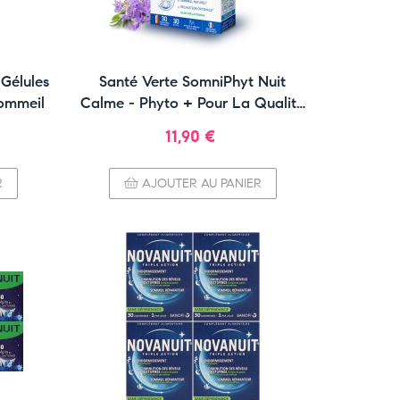
 Gélules
Santé Verte SomniPhyt Nuit
Sommeil
Calme - Phyto + Pour La Qualité
Du Sommeil
Prix
11,90 €
R
AJOUTER AU PANIER