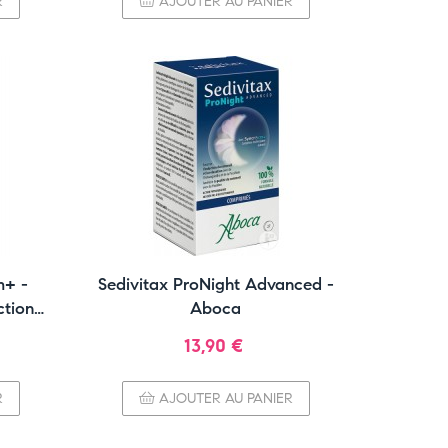
R
AJOUTER AU PANIER
m+ -
Sedivitax ProNight Advanced -
ction
Aboca
Prix
13,90 €
R
AJOUTER AU PANIER