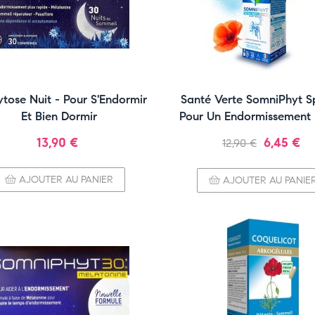
tose Nuit - Pour S'Endormir
Santé Verte SomniPhyt S
Et Bien Dormir
Pour Un Endormissement 
Prix
Prix
Prix
13,90 €
6,45 €
12,90 €
normal
AJOUTER AU PANIER
AJOUTER AU PANIE