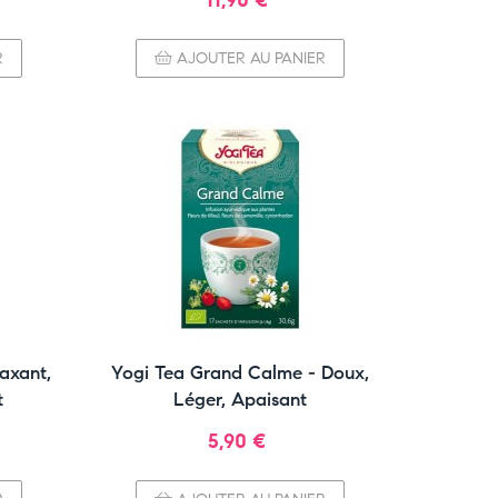
11,90 €
R
AJOUTER AU PANIER
axant,
Yogi Tea Grand Calme - Doux,
t
Léger, Apaisant
Prix
5,90 €