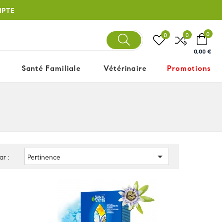
MPTE
0
0
0
0,00 €
Santé Familiale
Vétérinaire
Promotions

ar :
Pertinence