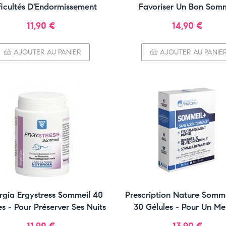
ficultés D'Endormissement
Favoriser Un Bon Somm
Prix
Prix
11,90 €
14,90 €
AJOUTER AU PANIER
AJOUTER AU PANIE
rgia Ergystress Sommeil 40
Prescription Nature Somme
es - Pour Préserver Ses Nuits
30 Gélules - Pour Un Mei
Sommeil
Prix
Prix