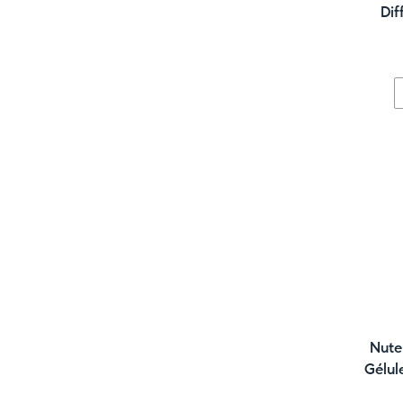
Dif
Nute
Gélul