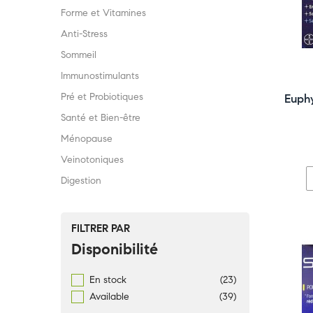
Forme et Vitamines
Anti-Stress
Sommeil
Immunostimulants
Pré et Probiotiques
Euphy
Santé et Bien-être
Ménopause
Veinotoniques
Digestion
FILTRER PAR
Disponibilité
En stock
(23)
Available
(39)