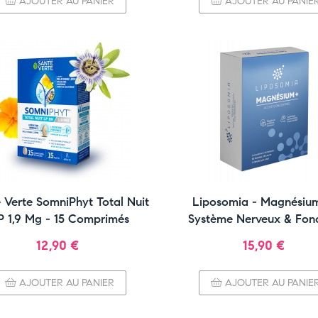
AJOUTER AU PANIER
AJOUTER AU PANIE
 Verte SomniPhyt Total Nuit
Liposomia - Magnésiu
P 1,9 Mg - 15 Comprimés
Système Nerveux & Fon
Musculaire
Prix
Prix
12,90 €
15,90 €
AJOUTER AU PANIER
AJOUTER AU PANIE