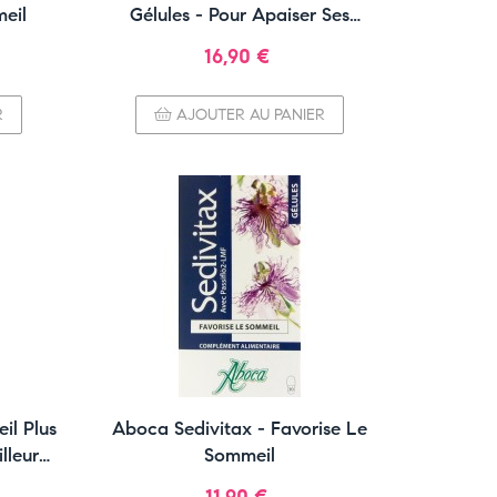
eil
Gélules - Pour Apaiser Ses
Emotions
Prix
16,90 €
R
AJOUTER AU PANIER
il Plus
Aboca Sedivitax - Favorise Le
lleur
Sommeil
Prix