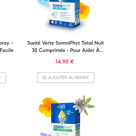
pray -
Santé Verte SomniPhyt Total Nuit
Facile
30 Comprimés - Pour Aider À
S'Endormir
Prix
14,90 €
AJOUTER AU PANIER
R