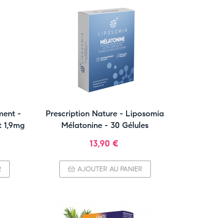
ent -
Prescription Nature - Liposomia
t 1,9mg
Mélatonine - 30 Gélules
Prix
13,90 €
R
AJOUTER AU PANIER