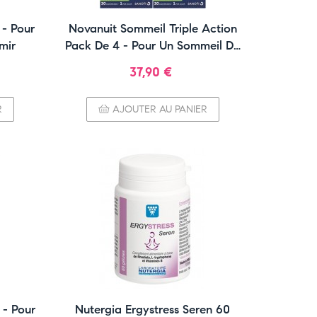
 - Pour
Novanuit Sommeil Triple Action
mir
Pack De 4 - Pour Un Sommeil De
Qualité
Prix
37,90 €
R
AJOUTER AU PANIER
 - Pour
Nutergia Ergystress Seren 60