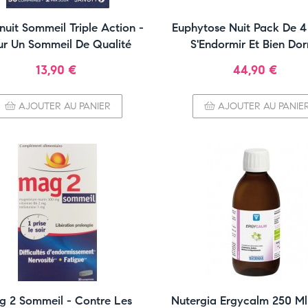
uit Sommeil Triple Action -
Euphytose Nuit Pack De 4
ur Un Sommeil De Qualité
S'Endormir Et Bien Dor
Prix
Prix
13,90 €
44,90 €
AJOUTER AU PANIER
AJOUTER AU PANIE
g 2 Sommeil - Contre Les
Nutergia Ergycalm 250 Ml