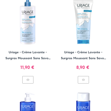
Uriage - Crème Lavante -
Uriage - Crème Lavante -
Surgras Moussant Sans Savon
Surgras Moussant Sans Savon
500ml
200ml
Prix
Prix
11,90 €
8,90 €