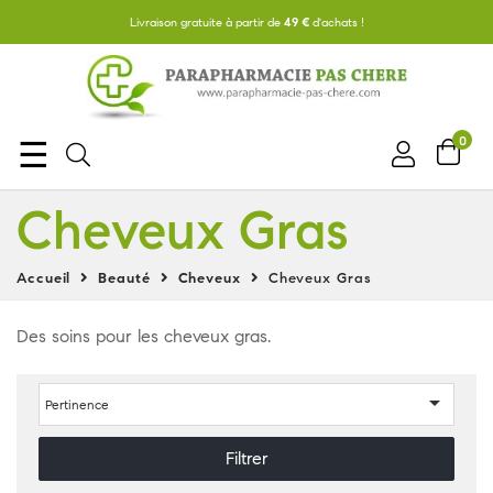
Livraison gratuite à partir de
49 €
d'achats !
0
Basculer
☰
la
Cheveux Gras
navigation
Accueil
Beauté
Cheveux
Cheveux Gras
Des soins pour les cheveux gras.

Pertinence
Filtrer