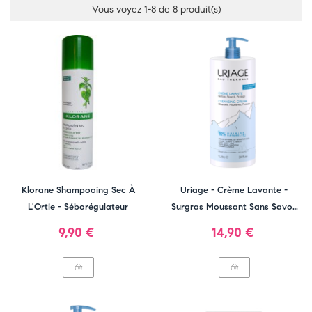
Vous voyez 1-8 de 8 produit(s)
Klorane Shampooing Sec À
Uriage - Crème Lavante -
L'Ortie - Séborégulateur
Surgras Moussant Sans Savon
1L
Prix
Prix
9,90 €
14,90 €