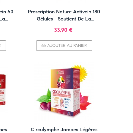
ein 60
Prescription Nature Activein 180
 La
Gélules - Soutient De La
e
Circulation Veineuse
Prix
33,90 €
R
AJOUTER AU PANIER
bes
Circulymphe Jambes Légères