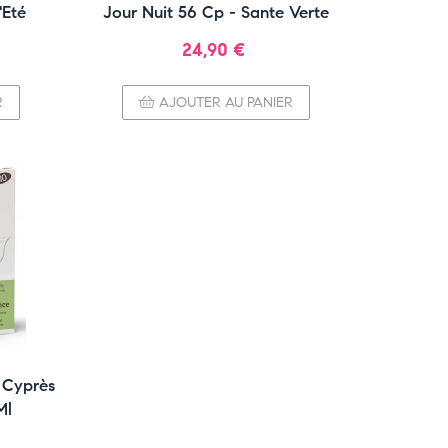
'Eté
Jour Nuit 56 Cp - Sante Verte
Prix
24,90 €
R
AJOUTER AU PANIER
e Cyprès
Ml