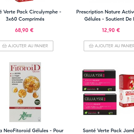
é Verte Pack Circulymphe -
Prescription Nature Activ
3x60 Comprimés
Gélules - Soutient De
Circulation Veineus
Prix
Prix
68,90 €
12,90 €
AJOUTER AU PANIER
AJOUTER AU PANIE
 NeoFitoroid Gélules - Pour
Santé Verte Pack Jam