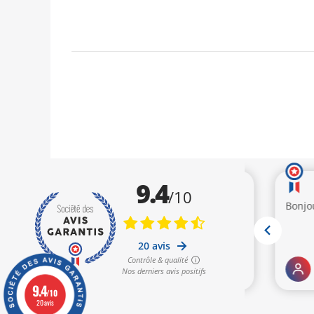
9.4
/10
20 avis