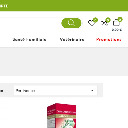
MPTE
0
0
0
0,00 €
Santé Familiale
Vétérinaire
Promotions

ar :
Pertinence