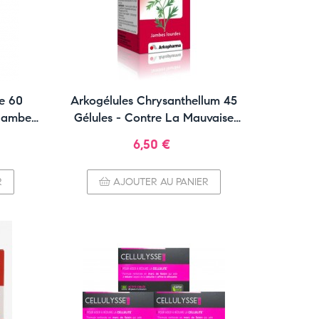
e 60
Arkogélules Chrysanthellum 45
Jambes
Gélules - Contre La Mauvaise
Circulation
Prix
6,50 €
R
AJOUTER AU PANIER