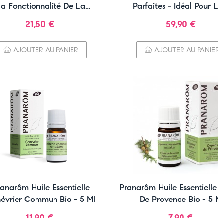
La Fonctionnalité De La
Parfaites - Idéal Pour L
Circulation Veineuse
Prix
Prix
21,50 €
59,90 €
AJOUTER AU PANIER
AJOUTER AU PANIE
anarôm Huile Essentielle
Pranarôm Huile Essentiell
évrier Commun Bio - 5 Ml
De Provence Bio - 5 
Prix
Prix
11,90 €
7,90 €