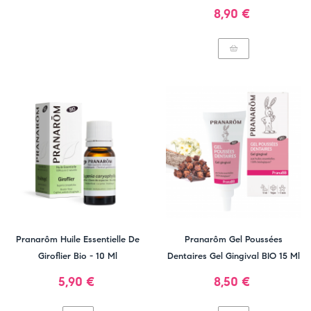
Prix
8,90 €
Pranarôm Huile Essentielle De
Pranarôm Gel Poussées
Giroflier Bio - 10 Ml
Dentaires Gel Gingival BIO 15 Ml
Prix
Prix
5,90 €
8,50 €