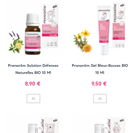
Pranarôm Solution Défenses
Pranarôm Gel Bleus-Bosses BIO
Naturelles BIO 10 Ml
15 Ml
Prix
Prix
8,90 €
9,50 €