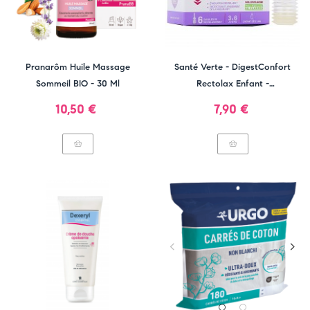
Pranarôm Huile Massage
Santé Verte - DigestConfort
Sommeil BIO - 30 Ml
Rectolax Enfant -
Microlavement
Prix
Prix
10,50 €
7,90 €