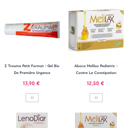
Z Trauma Petit Format - Gel Bio
Aboca Melilax Pediatric -
De Première Urgence
Contre La Constipation
Prix
Prix
13,90 €
12,50 €