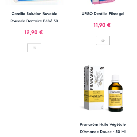
Camilia Solution Buvable
URGO Dentilia Filmogel
Poussée Dentaire Bébé 30
Prix
11,90 €
Unidoses
Prix
12,90 €
Pranarôm Huile Végétale
D'Amande Douce - 50 Ml