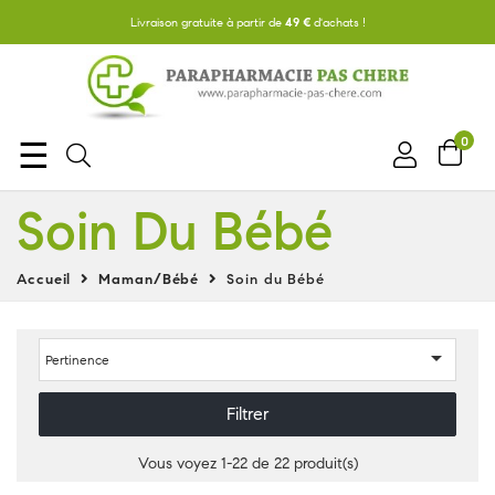
Livraison gratuite à partir de
49 €
d'achats !
0
Basculer
☰
la
Soin Du Bébé
navigation
Accueil
Maman/Bébé
Soin du Bébé

Pertinence
Filtrer
Vous voyez 1-22 de 22 produit(s)