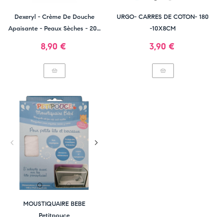
Dexeryl - Crème De Douche
URGO- CARRES DE COTON- 180
Apaisante - Peaux Sèches - 200
-10X8CM
Ml
Prix
Prix
8,90 €
3,90 €
MOUSTIQUAIRE BEBE
Petitpouce