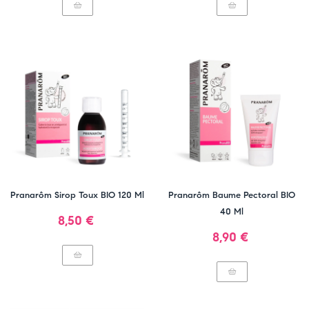
Pranarôm Sirop Toux BIO 120 Ml
Pranarôm Baume Pectoral BIO
40 Ml
Prix
8,50 €
Prix
8,90 €