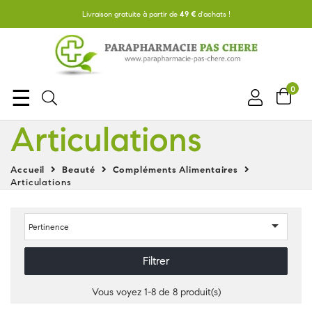
Livraison gratuite à partir de
49 €
d'achats !
0
Basculer
☰
la
Articulations
navigation
Accueil
Beauté
Compléments Alimentaires
Articulations

Pertinence
Filtrer
Vous voyez 1-8 de 8 produit(s)