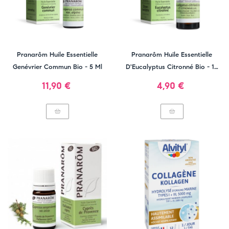
Pranarôm Huile Essentielle
Pranarôm Huile Essentielle
Genévrier Commun Bio - 5 Ml
D'Eucalyptus Citronné Bio - 10
Ml
Prix
Prix
11,90 €
4,90 €