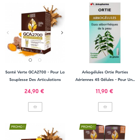
Santé Verte GCA2700 - Pour La
Arkogélules Ortie Parties
Souplesse Des Articulations
Aériennes 45 Gélules - Pour Une
Peau Saine Et Les Ongles
Prix
Prix
24,90 €
11,90 €
PROMO !
PROMO !