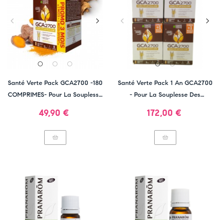
Santé Verte Pack GCA2700 -180
Santé Verte Pack 1 An GCA2700
COMPRIMES- Pour La Souplesse
- Pour La Souplesse Des
Des Articulations
Articulations
Prix
Prix
49,90 €
172,00 €