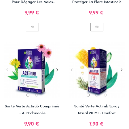
Pour Dégager Les Voies
Protéger La Flore Intestinale
Aériennes
Prix
Prix
9,99 €
9,99 €
Santé Verte Actirub Comprimés
Santé Verte Actirub Spray
- A L'Echinacée
Nasal 20 ML- Confort
Respiratoire
Prix
Prix
9,90 €
7,90 €