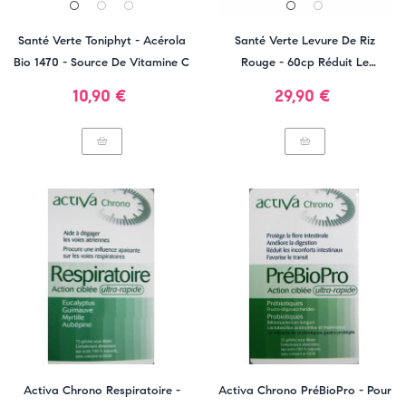
Santé Verte Toniphyt - Acérola
Santé Verte Levure De Riz
Bio 1470 - Source De Vitamine C
Rouge - 60cp Réduit Le
Cholestérol- Nouvelle Formule
Prix
Prix
10,90 €
29,90 €
Activa Chrono Respiratoire -
Activa Chrono PréBioPro - Pour