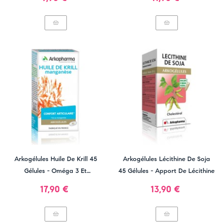
Arkogélules Huile De Krill 45
Arkogélules Lécithine De Soja
Gélules - Oméga 3 Et
45 Gélules - Apport De Lécithine
Manganèse
Prix
Prix
17,90 €
13,90 €