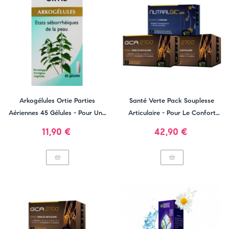
Arkogélules Ortie Parties
Santé Verte Pack Souplesse
Aériennes 45 Gélules - Pour Une
Articulaire - Pour Le Confort
Peau Saine Et Les Ongles
Des Articulations
Prix
Prix
11,90 €
42,90 €
PACK