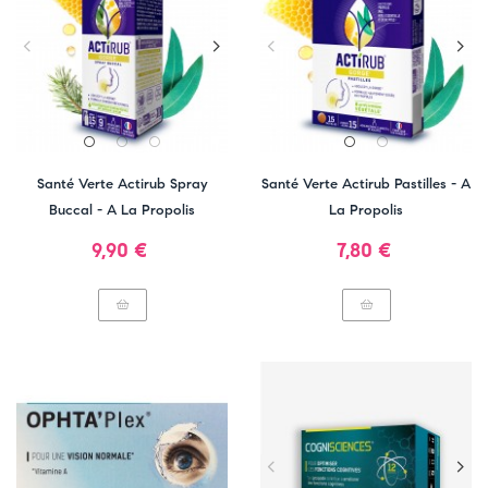
Santé Verte Actirub Spray
Santé Verte Actirub Pastilles - A
Buccal - A La Propolis
La Propolis
Prix
Prix
9,90 €
7,80 €