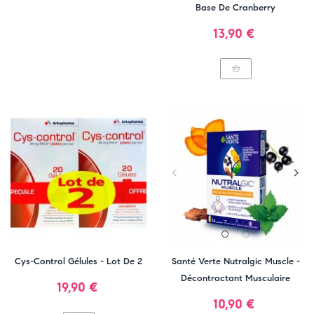
Base De Cranberry
Prix
13,90 €
Cys-Control Gélules - Lot De 2
Santé Verte Nutralgic Muscle -
Décontractant Musculaire
Prix
19,90 €
Prix
10,90 €