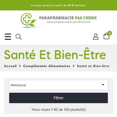
Livraison gratuite à partir de
49 €
d'achats !
0
Basculer
☰
la
Santé Et Bien-Être
navigation
Accueil
Compléments Alimentaires
Santé et Bien-être

Pertinence
Filtrer
Vous voyez 1-42 de 160 produit(s)