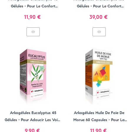
Gélules - Pour Le Confort
Gélules - Pour Le Confort
Urinaire
Urinaire
Prix
Prix
11,90 €
39,00 €
Arkogélules Eucalyptus 45
Arkogélules Huile De Foie De
Gélules - Pour Adoucir Les Voies
Morue 60 Capsules - Pour La
Respiratoires
Croissance
Prix
Prix
9,90 €
11,90 €