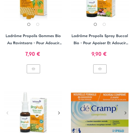
Ladrôme Propolis Gommes Bio
Ladrôme Propolis Spray Buccal
Au Ravintsara - Pour Adoucir
Bio - Pour Apaiser Et Adoucir
La Gorge
La Gorge
Prix
Prix
7,90 €
9,90 €