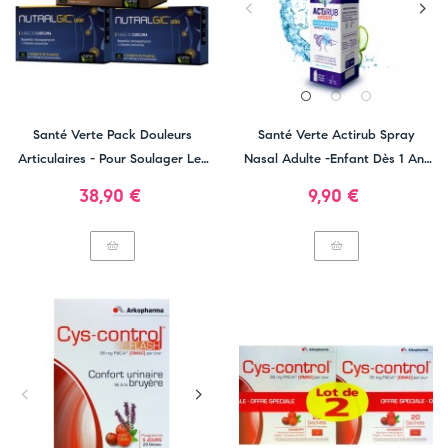
Santé Verte Pack Douleurs
Santé Verte Actirub Spray
Articulaires - Pour Soulager Les
Nasal Adulte -Enfant Dès 1 An-
Articulations
Confort Respiratoire
Prix
Prix
38,90 €
9,90 €