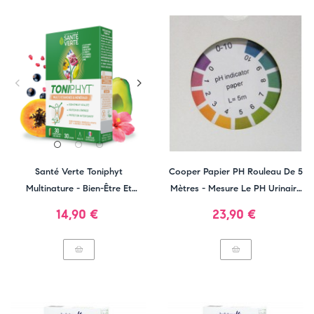
Santé Verte Toniphyt
Cooper Papier PH Rouleau De 5
Multinature - Bien-Être Et
Mètres - Mesure Le PH Urinaire
Vitalité
Ou Salivaire
Prix
Prix
14,90 €
23,90 €