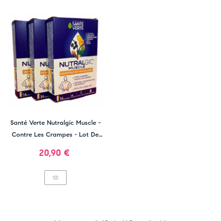
Santé Verte Nutralgic Muscle -
Contre Les Crampes - Lot De
3x14 Comprimés
Prix
20,90 €