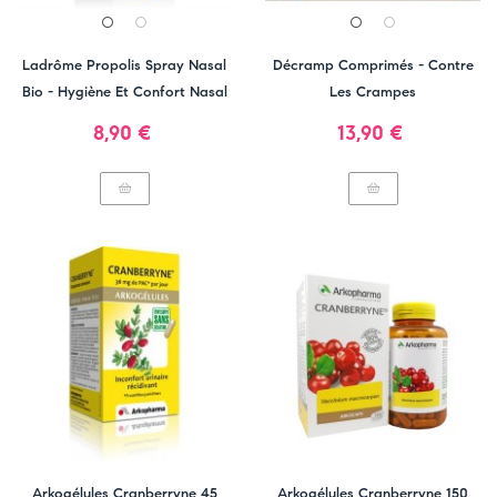
Ladrôme Propolis Spray Nasal
Décramp Comprimés - Contre
Bio - Hygiène Et Confort Nasal
Les Crampes
Prix
Prix
8,90 €
13,90 €
Arkogélules Cranberryne 45
Arkogélules Cranberryne 150