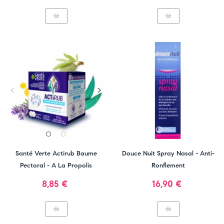
Santé Verte Actirub Baume
Douce Nuit Spray Nasal - Anti-
Pectoral - A La Propolis
Ronflement
Prix
Prix
8,85 €
16,90 €