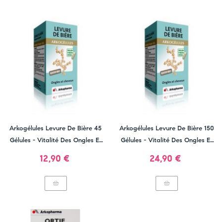
Arkogélules Levure De Bière 45
Arkogélules Levure De Bière 150
Gélules - Vitalité Des Ongles Et
Gélules - Vitalité Des Ongles Et
Des Cheveux
Des Cheveux
Prix
Prix
12,90 €
24,90 €