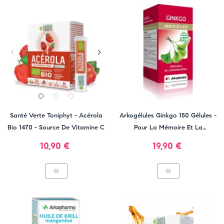
Santé Verte Toniphyt - Acérola
Arkogélules Ginkgo 150 Gélules -
Bio 1470 - Source De Vitamine C
Pour La Mémoire Et La
Concentration
Prix
Prix
10,90 €
19,90 €