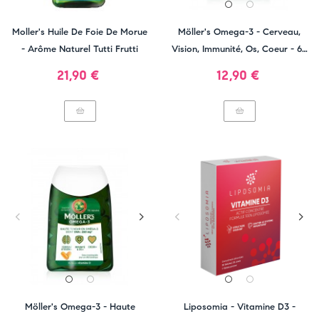
Moller's Huile De Foie De Morue
Möller's Omega-3 - Cerveau,
- Arôme Naturel Tutti Frutti
Vision, Immunité, Os, Coeur - 60
Capsules
Prix
Prix
21,90 €
12,90 €
Möller's Omega-3 - Haute
Liposomia - Vitamine D3 -