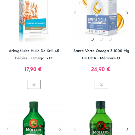
Arkogélules Huile De Krill 45
Santé Verte Omega 3 1000 Mg
Gélules - Oméga 3 Et
De DHA - Mémoire Et
Manganèse
Concentration
Prix
Prix
17,90 €
24,90 €