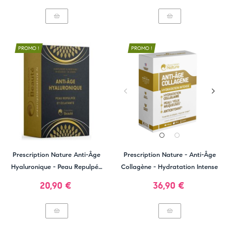
PROMO !
PROMO !
Prescription Nature Anti-Âge
Prescription Nature - Anti-Âge
Hyaluronique - Peau Repulpée
Collagène - Hydratation Intense
Et Éclatante
Prix
Prix
20,90 €
36,90 €