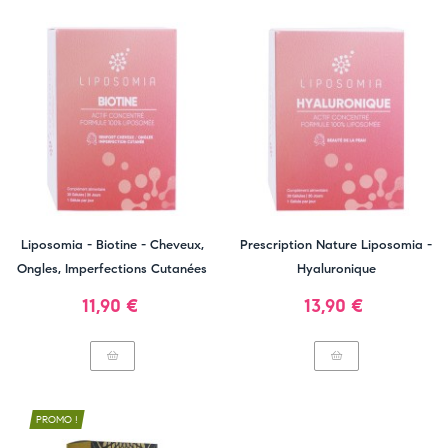
Liposomia - Biotine - Cheveux,
Prescription Nature Liposomia -
Ongles, Imperfections Cutanées
Hyaluronique
Prix
Prix
11,90 €
13,90 €
PROMO !