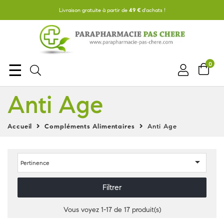
Livraison gratuite à partir de
49 €
d'achats !
0
Basculer
☰
la
Anti Age
navigation
Accueil
Compléments Alimentaires
Anti Age

Pertinence
Filtrer
Vous voyez 1-17 de 17 produit(s)