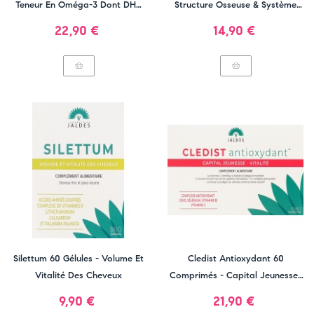
Teneur En Oméga-3 Dont DHA
Structure Osseuse & Système
250 Mg - 112 Capsules
Immunitaire
Prix
Prix
22,90 €
14,90 €
Silettum 60 Gélules - Volume Et
Cledist Antioxydant 60
Vitalité Des Cheveux
Comprimés - Capital Jeunesse-
Vitalité
Prix
Prix
9,90 €
21,90 €