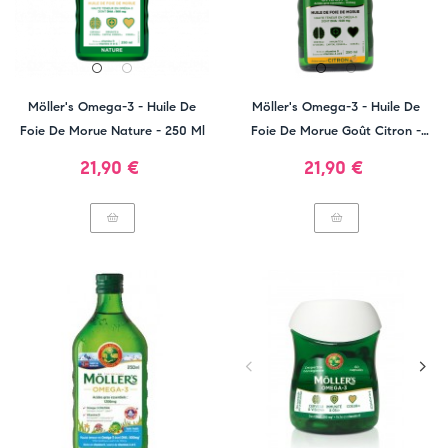
Möller's Omega-3 - Huile De
Möller's Omega-3 - Huile De
Foie De Morue Nature - 250 Ml
Foie De Morue Goût Citron -
250 Ml
Prix
Prix
21,90 €
21,90 €