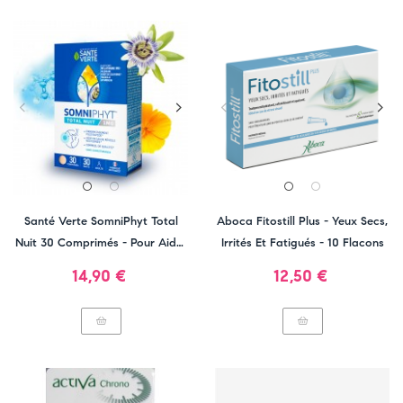
Santé Verte SomniPhyt Total
Aboca Fitostill Plus - Yeux Secs,
Nuit 30 Comprimés - Pour Aider
Irrités Et Fatigués - 10 Flacons
À S'Endormir
Prix
Prix
14,90 €
12,50 €