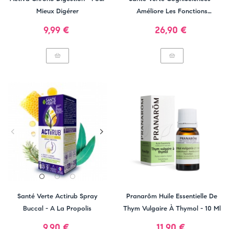
Mieux Digérer
Améliore Les Fonctions
Cognitives
Prix
Prix
9,99 €
26,90 €
Santé Verte Actirub Spray
Pranarôm Huile Essentielle De
Buccal - A La Propolis
Thym Vulgaire À Thymol - 10 Ml
Prix
Prix
9,90 €
11,90 €