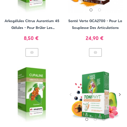
Arkogélules Citrus Aurantium 45
Santé Verte GCA2700 - Pour La
Gélules - Pour Brûler Les
Souplesse Des Articulations
Graisses
Prix
Prix
8,50 €
24,90 €