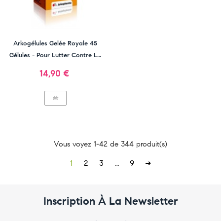
Arkogélules Gelée Royale 45
Gélules - Pour Lutter Contre La
Fatigue
Prix
14,90 €
Vous voyez 1-42 de 344 produit(s)
1
2
3
…
9
Inscription À La Newsletter