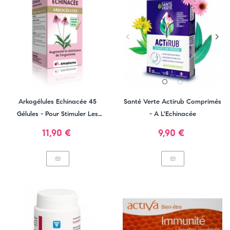
Arkogélules Echinacée 45
Santé Verte Actirub Comprimés
Gélules - Pour Stimuler Les
- A L'Echinacée
Défenses Naturelles
Prix
Prix
11,90 €
9,90 €