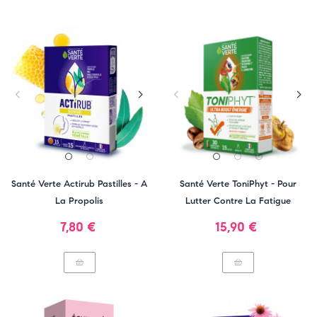
Santé Verte Actirub Pastilles - A
Santé Verte ToniPhyt - Pour
La Propolis
Lutter Contre La Fatigue
Prix
Prix
7,80 €
15,90 €