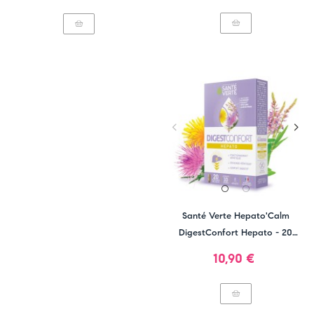
normal
Santé Verte Hepato'Calm
DigestConfort Hepato - 20
Comprimés
Prix
10,90 €