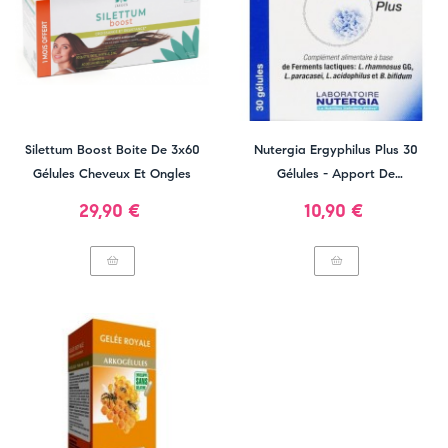
Silettum Boost Boite De 3x60
Nutergia Ergyphilus Plus 30
Gélules Cheveux Et Ongles
Gélules - Apport De
Probiotiques
Prix
Prix
29,90 €
10,90 €