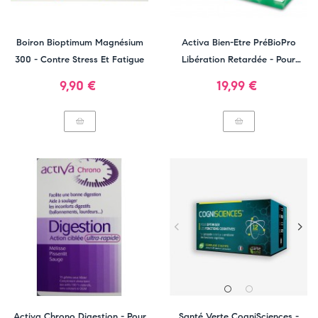
Boiron Bioptimum Magnésium
Activa Bien-Etre PréBioPro
300 - Contre Stress Et Fatigue
Libération Retardée - Pour
Renforcer Les Défenses
Prix
Prix
9,90 €
19,99 €
Naturelles
Activa Chrono Digestion - Pour
Santé Verte CogniSciences -