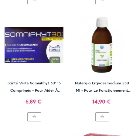
Santé Verte SomniPhyt 30' 15
Nutergia Ergydesmodium 250
Comprimés - Pour Aider À
Ml - Pour Le Fonctionnement
S'Endormir
Hépatique
Prix
Prix
6,89 €
14,90 €