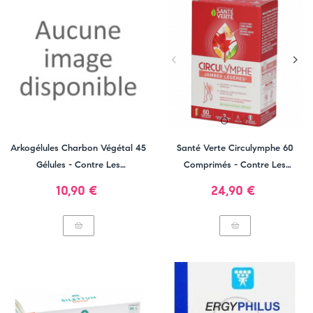
Arkogélules Charbon Végétal 45
Santé Verte Circulymphe 60
Gélules - Contre Les
Comprimés - Contre Les
Ballonnements
Jambes Lourdes
Prix
Prix
10,90 €
24,90 €