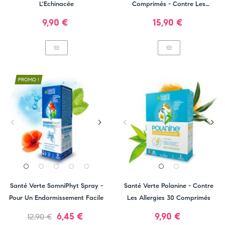
L'Echinacée
Comprimés - Contre Les
Douleurs Articulaires
Prix
Prix
9,90 €
15,90 €
PROMO !
Santé Verte SomniPhyt Spray -
Santé Verte Polanine - Contre
Pour Un Endormissement Facile
Les Allergies 30 Comprimés
Prix
Prix
Prix
6,45 €
9,90 €
12,90 €