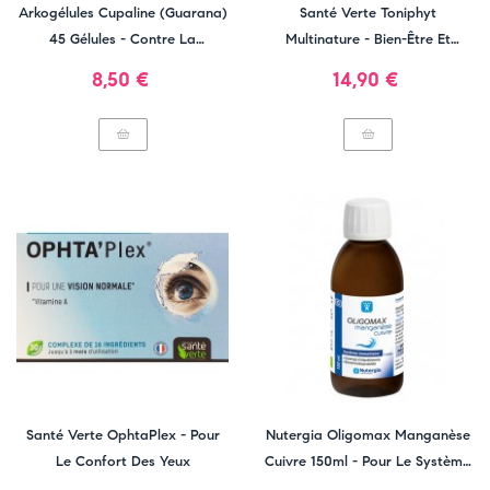
Arkogélules Cupaline (Guarana)
Santé Verte Toniphyt
45 Gélules - Contre La
Multinature - Bien-Être Et
Surcharge Pondérale
Vitalité
Prix
Prix
8,50 €
14,90 €
Santé Verte OphtaPlex - Pour
Nutergia Oligomax Manganèse
Le Confort Des Yeux
Cuivre 150ml - Pour Le Système
Immunitaire