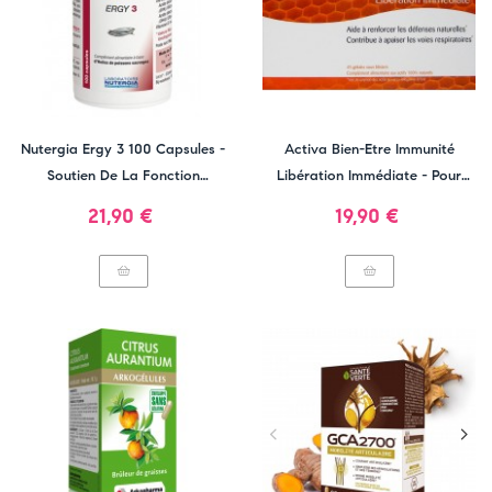
Nutergia Ergy 3 100 Capsules -
Activa Bien-Etre Immunité
Soutien De La Fonction
Libération Immédiate - Pour
Cardiaque
Renforcer Les Défenses
Prix
Prix
21,90 €
19,90 €
Naturelles