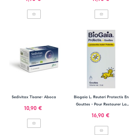
Sedivitax Tisane- Aboca
Biogaia L. Reuteri Protectis En
Gouttes - Pour Restaurer La
Prix
10,90 €
Flore Intestinale
Prix
16,90 €