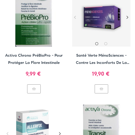
Activa Chrono PréBioPro - Pour
Santé Verte MénoSciences -
Protéger La Flore Intestinale
Contre Les Inconforts De La
Ménopause
Prix
Prix
9,99 €
19,90 €