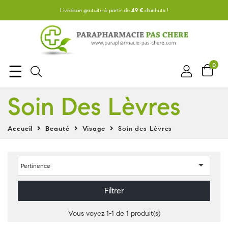
Livraison gratuite à partir de
49 €
d'achats !
0
Basculer
☰
la
Soin Des Lèvres
navigation
Accueil
Beauté
Visage
Soin des Lèvres

Pertinence
Filtrer
Vous voyez 1-1 de 1 produit(s)