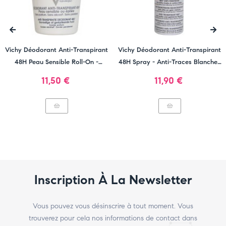
‹
›
Vichy Déodorant Anti-Transpirant
Vichy Déodorant Anti-Transpirant
48H Peau Sensible Roll-On -
48H Spray - Anti-Traces Blanches
Efficacité Et Douceur
Et Jaunes
Prix
Prix
11,50 €
11,90 €
Inscription À La Newsletter
Vous pouvez vous désinscrire à tout moment. Vous
trouverez pour cela nos informations de contact dans