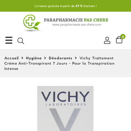
Livraison gratuite à partir de
49 €
d'achats !
Basculer
☰
0
la
navigation
Accueil
Hygiène
Déodorants
Vichy Traitement
Crème Anti-Transpirant 7 Jours - Pour la Transpiration
Intense