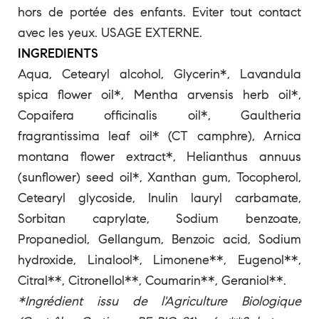
hors de portée des enfants. Eviter tout contact
avec les yeux. USAGE EXTERNE.
INGREDIENTS
Aqua, Cetearyl alcohol, Glycerin*, Lavandula
spica flower oil*, Mentha arvensis herb oil*,
Copaifera officinalis oil*, Gaultheria
fragrantissima leaf oil* (CT camphre), Arnica
montana flower extract*, Helianthus annuus
(sunflower) seed oil*, Xanthan gum, Tocopherol,
Cetearyl glycoside, Inulin lauryl carbamate,
Sorbitan caprylate, Sodium benzoate,
Propanediol, Gellangum, Benzoic acid, Sodium
hydroxide, Linalool*, Limonene**, Eugenol**,
Citral**, Citronellol**, Coumarin**, Geraniol**.
*Ingrédient issu de l'Agriculture Biologique