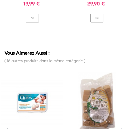
Renforcer Les Défenses Naturelles
Fatigue
Prix
Prix
19,99 €
29,90 €
Vous Aimerez Aussi :
( 16 autres produits dans la même catégorie )