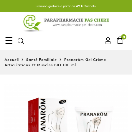
Livraison gratuite à partir de
49 €
d'achats !
Basculer
☰
0
la
navigation
Accueil
Santé Familiale
Pranarôm Gel Crème
Articulations Et Muscles BIO 100 ml